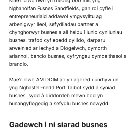
Mae’r clwb hwn yn rhedeg bob mis yng
Nghanolfan Fusnes Sandfields, gan roi cyfle i
entrepreneuriaid addawol ymgysylltu ag
arbenigwyr lleol, sefydliadau partner a
chynghorwyr busnes a all helpu i lunio cynlluniau
busnes, trafod cyfleoedd cyllido, darparu
arweiniad ar Iechyd a Diogelwch, cymorth
ariannol, bancio busnes, cyfryngau cymdeithasol a
brandio.
Mae’r clwb AM DDIM ac yn agored i unrhyw un
yng Nghastell-nedd Port Talbot sydd â syniad
busnes, sydd â diddordeb mewn bod yn
hunangyflogedig a sefydlu busnes newydd.
Gadewch i ni siarad busnes