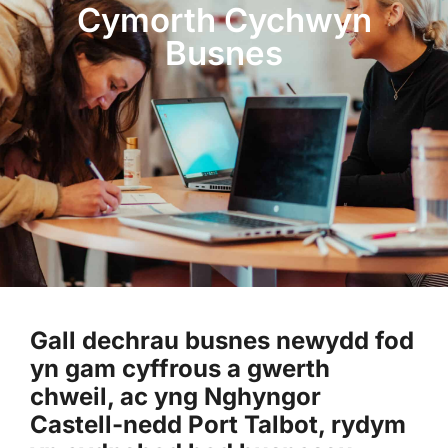
Cymorth Cychwyn
Busnes
Gall dechrau busnes newydd fod
yn gam cyffrous a gwerth
chweil, ac yng Nghyngor
Castell-nedd Port Talbot, rydym