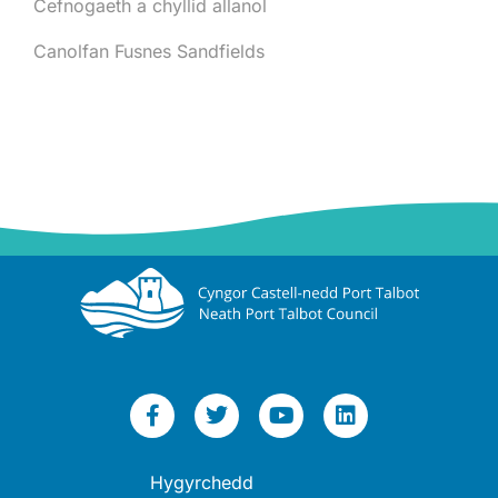
Cefnogaeth a chyllid allanol
Canolfan Fusnes Sandfields
Hygyrchedd