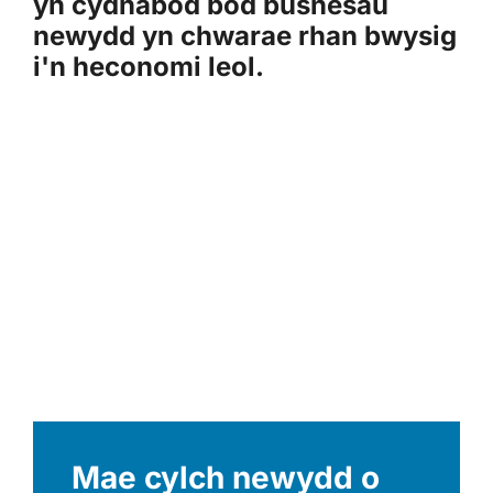
yn cydnabod bod busnesau
newydd yn chwarae rhan bwysig
i'n heconomi leol.
Mae cylch newydd o