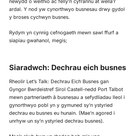
newydd o weithio ac felly’n cyfrannu at wella’r
ardal. Y
nod yw cynorthwyo busnesau drwy gydol
y broses cychwyn busnes.
Rydym yn cynnig cefnogaeth mewn sawl ffurf a
siapiau gwahanol, megis;
Siaradwch: Dechrau eich busnes
Rheolir Let’s Talk: Dechrau Eich Busnes gan
Gyngor Bwrdeistref Sirol Castell-nedd Port Talbot
mewn partneriaeth â busnesau a sefydliadau lleol i
gynorthwyo pobl yn y gymuned sy’n ystyried
dechrau eu busnes eu hunain. (Mae’n agored i
unrhyw un sy’n ystyried dechrau busnes).