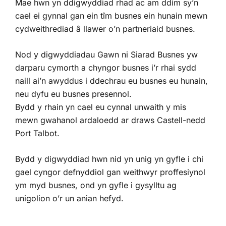
Mae hwn yn ddigwyddiad rhad ac am ddim sy’n
cael ei gynnal gan ein tîm busnes ein hunain mewn
cydweithrediad â llawer o’n partneriaid busnes.
Nod y digwyddiadau Gawn ni Siarad Busnes yw
darparu cymorth a chyngor busnes i’r rhai sydd
naill ai’n awyddus i ddechrau eu busnes eu hunain,
neu dyfu eu busnes presennol.
Bydd y rhain yn cael eu cynnal unwaith y mis
mewn gwahanol ardaloedd ar draws Castell-nedd
Port Talbot.
Bydd y digwyddiad hwn nid yn unig yn gyfle i chi
gael cyngor defnyddiol gan weithwyr proffesiynol
ym myd busnes, ond yn gyfle i gysylltu ag
unigolion o’r un anian hefyd.