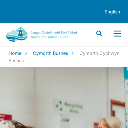
English
Home
Cymorth Busnes
Cymorth Cychwyn
Busnes