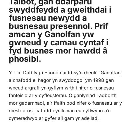
Talbot, gan ddarparu
swyddfeydd a gweithdai i
fusnesau newydd a
busnesau presennol. Prif
amcan y Ganolfan yw
gwneud y camau cyntaf i
fyd busnes mor hawdd â
phosibl.
Y Tîm Datblygu Economaidd sy’n rheoli’r Ganolfan,
a chafodd ei hagor yn swyddogol ym 1998 gan
wneud argraff yn gyflym wrth i nifer o fusnesau
fanteisio ar y cyfleusterau. O ganlyniad i adborth
mor gadarnhaol, a’r ffaith bod nifer o fusnesau ar y
rhestr aros, cafodd cynlluniau eu cyflwyno a’u
cymeradwyo ar gyfer ail gam yr adeilad.