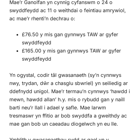
Mae’r Ganolfan yn cynnig cyfanswm o 24 o
swyddfeydd ac 11 o weithdai o feintiau amrywiol,
ac mae’r rhenti’n dechrau o:
£76.50 y mis gan gynnwys TAW ar gyfer
swyddfeydd
£165.00 y mis gan gynnwys TAW ar gyfer
swyddfeydd
Yn ogystal, codir tâl gwasanaeth (sy’n cynnwys
nwy, trydan, dŵr a chasglu sbwriel) yn seiliedig ar
ddefnydd unigol. Mae’r termau’n cynnwys ‘hawdd i
mewn, hawdd allan’ h.y. mis o rybudd gan y naill
barti neu’r llall i adael y safle. Mae larwm
tresmaswr yn ffitio ar bob swyddfa a gweithdy ac
mae gan bob un caeadau diogelwch yn eu lle.
Ymhlith y gwasanaethau sydd ar gael yn y