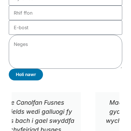
Holi nawr
Mae'n lleoliad delfrydol
gyda chymuned fusnes
wych yng Nghastell-nedd
Port Talbot. Mae