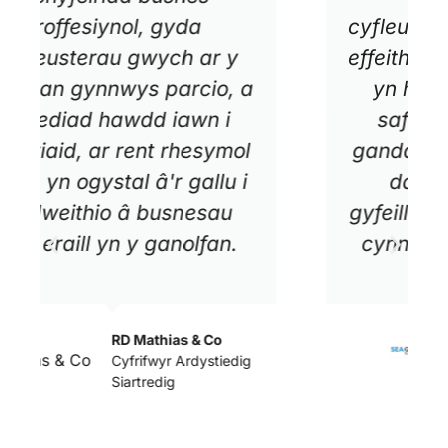
cyfleusterau gwasanaeth yn
effeithlon, yn fforddiadwy ac
yn hygyrch iawn. Mae'r
safle'n ddiogel ac mae
ganddo gyfleusterau parcio
da ac mae'r staff yn
gyfeillgar ac yn effeithlon yn
cynnig help pan fo angen.
Caroline Grey
SEA GREY Design Ltd