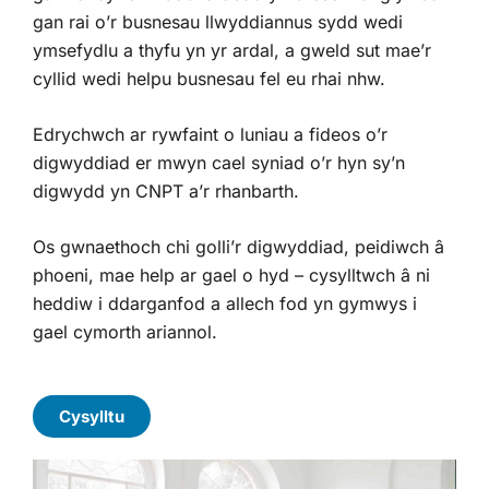
gan rai o’r busnesau llwyddiannus sydd wedi
ymsefydlu a thyfu yn yr ardal, a gweld sut mae’r
cyllid wedi helpu busnesau fel eu rhai nhw.
Edrychwch ar rywfaint o luniau a fideos o’r
digwyddiad er mwyn cael syniad o’r hyn sy’n
digwydd yn CNPT a’r rhanbarth.
Os gwnaethoch chi golli’r digwyddiad, peidiwch â
phoeni, mae help ar gael o hyd – cysylltwch â ni
heddiw i ddarganfod a allech fod yn gymwys i
gael cymorth ariannol.
Cysylltu