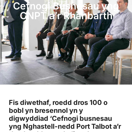
Cefnogi Busnesau yng
CNPT a’r Rhanbarth
Fis diwethaf, roedd dros 100 o
bobl yn bresennol yn y
digwyddiad ‘Cefnogi busnesau
yng Nghastell-nedd Port Talbot a’r