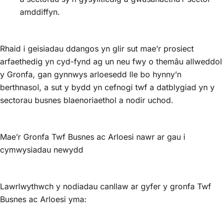
amddiffyn.
Rhaid i geisiadau ddangos yn glir sut mae’r prosiect
arfaethedig yn cyd-fynd ag un neu fwy o themâu allweddol
y Gronfa, gan gynnwys arloesedd lle bo hynny’n
berthnasol, a sut y bydd yn cefnogi twf a datblygiad yn y
sectorau busnes blaenoriaethol a nodir uchod.
Mae’r Gronfa Twf Busnes ac Arloesi nawr ar gau i
cymwysiadau newydd
Lawrlwythwch y nodiadau canllaw ar gyfer y gronfa Twf
Busnes ac Arloesi yma: