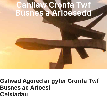
Canllaw Cronfa Twf
Busnes a Arloesedd
Galwad Agored ar gyfer Cronfa Twf
Busnes ac Arloesi
Ceisiadau