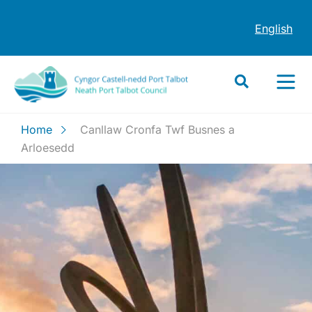
English
Home
Canllaw Cronfa Twf Busnes a
Arloesedd