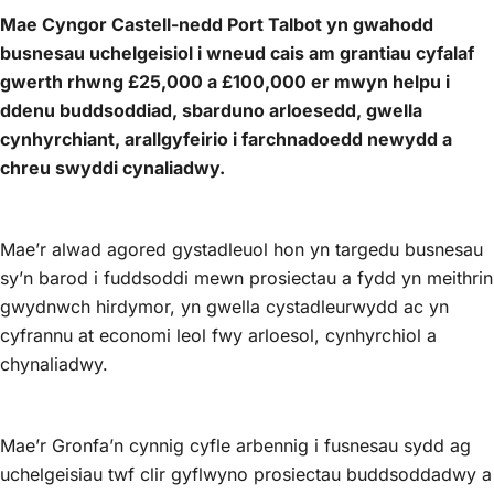
Mae Cyngor Castell-nedd Port Talbot yn gwahodd
busnesau uchelgeisiol i wneud cais am grantiau cyfalaf
gwerth rhwng £25,000 a £100,000 er mwyn helpu i
ddenu buddsoddiad, sbarduno arloesedd, gwella
cynhyrchiant, arallgyfeirio i farchnadoedd newydd a
chreu swyddi cynaliadwy.
Mae’r alwad agored gystadleuol hon yn targedu busnesau
sy’n barod i fuddsoddi mewn prosiectau a fydd yn meithrin
gwydnwch hirdymor, yn gwella cystadleurwydd ac yn
cyfrannu at economi leol fwy arloesol, cynhyrchiol a
chynaliadwy.
Mae’r Gronfa’n cynnig cyfle arbennig i fusnesau sydd ag
uchelgeisiau twf clir gyflwyno prosiectau buddsoddadwy a