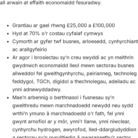
all arwain at effaith economaidd fesuradwy.
Grantiau ar gael rhwng £25,000 a £100,000
Hyd at 70% o’r costau cyfalaf cymwys
Cymorth ar gyfer twf busnes, arloesedd, cynhyrchiant
ac arallgyfeirio
Ar agor i brosiectau sy’n creu swyddi ac yn meithrin
gwydnwch economaidd lleol mewn sectorau busnes
allweddol fel gweithgynhyrchu, peirianneg, technoleg
feddygol, TGCh, digidol a thechnolegau, adeiladu ac
ynni adnewyddadwy.
Mae’n arbennig o berthnasol i fusnesau sy’n
gweithredu mewn marchnadoedd newydd neu sydd
wrthi’n ymuno â marchnadoedd o’r fath, fel ynni
gwynt arnofiol ar y môr, ynni’r llanw, ynni niwclear,
cynhyrchu hydrogen, awyrofod, lled-ddargludyddion
a sectorau sy’n gysylltiedig â gwasanaethu’r sector