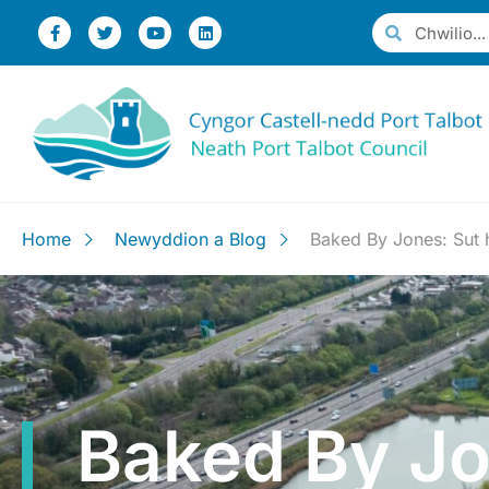
Home
Newyddion a Blog
Baked By Jones: Sut 
Baked By Jo