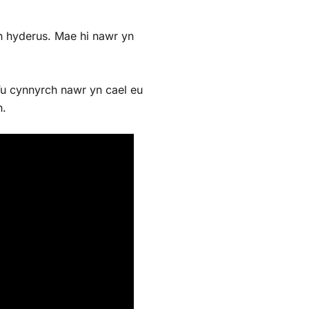
’n hyderus. Mae hi nawr yn
’u cynnyrch nawr yn cael eu
h.