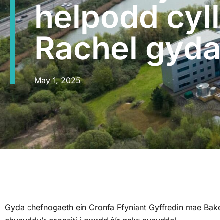
helpodd cyll
Rachel gyda
May 1, 2025
Gyda chefnogaeth ein Cronfa Ffyniant Gyffredin mae Bak