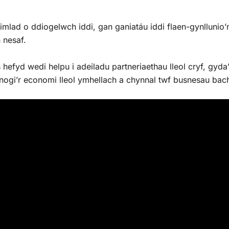
imlad o ddiogelwch iddi, gan ganiatáu iddi flaen-gynllunio
n nesaf.
yd wedi helpu i adeiladu partneriaethau lleol cryf, gyda
fnogi’r economi lleol ymhellach a chynnal twf busnesau bac