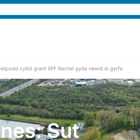
helpodd cyllid grant SPF Rachel gyda newid ei gyrfa
nes: Sut