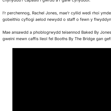
chynyddu’r capasiti i gwrdd â’r galw cynyddol.
I’r perchennog, Rachel Jones, mae’r cyllid wedi rhoi ymde
gobeithio cyflogi aelod newydd o staff o fewn y flwyddy
Mae ansawdd a phoblogrwydd teisennod Baked By Jones hef
gweini mewn caffis lleol fel Booths By The Bridge gan ge