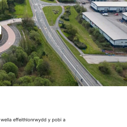
a
ella effeithlonrwydd y pobi a