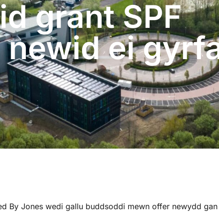
id grant SPF
 newid ei gyrf
ed By Jones wedi gallu buddsoddi mewn offer newydd gan w